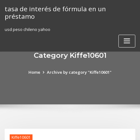
Skip
tasa de interés de fórmula en un
to
préstamo
content
usd peso chileno yahoo
Category Kiffe10601
Home
Archive by category "Kiffe10601"
Kiffe10601